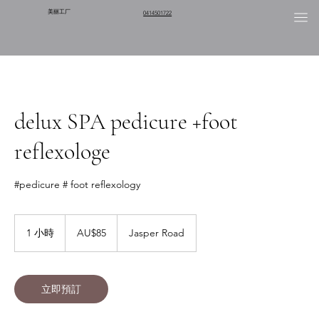
美丽工厂
0414501722
delux SPA pedicure +foot
reflexologe
#pedicure # foot reflexology
85
澳
1 小時
1
AU$85
Jasper Road
大
小
利
亚
元
立即預訂