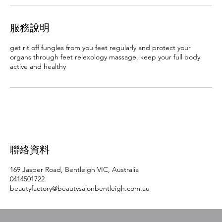
服務說明
get rit off fungles from you feet regularly and protect your
organs through feet relexology massage, keep your full body
active and healthy
聯絡資料
169 Jasper Road, Bentleigh VIC, Australia
0414501722
beautyfactory@beautysalonbentleigh.com.au