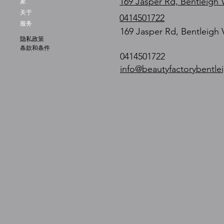
169 Jasper Rd, Bentleigh 
家
关于
0414501722
服务
169 Jasper Rd, Bentleigh 
隐私政策
条款和条件
0414501722
info@beautyfactorybentle